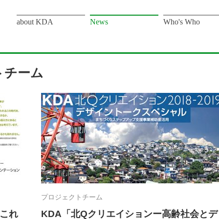
about KDA
News
Who's Who
トチーム
プロジェクトチーム
、これ
KDA「北Qクリエイションー高齢社会とデ