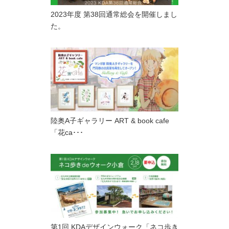
2023年度 第38回通常総会を開催しまし
た。
陸奥A子ギャラリー ART & book cafe
「花ca･･･
第1回 KDAデザインウォーク「ネコ歩き